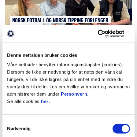
NORSK FOTBALL OG NORSK TIPPING FORLENGER
SAMARBEIDET
Denne nettsiden bruker cookies
Våre nettsider benytter informasjonskapsler (cookies).
Dersom de ikke er nødvendig for at nettsiden vår skal
fungere, vil de ikke lagres på din enhet med mindre du
samtykker til dette. Les om hvilke vi bruker og hvordan vi
administrerer dem under
Personvern
.
INGE HENNING ANDERSEN VALGT TIL NY STYRELEDER I
Se alle cookies
her
.
NORSK TOPPFOTBALL
Samtykkevalg
Nødvendig