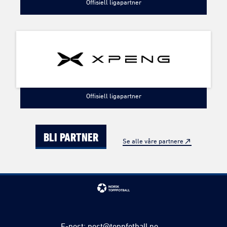
Offisiell ligapartner
Offisiell ligapartner
BLI PARTNER
Se alle våre partnere
E-post
:
post@toppfotball.no