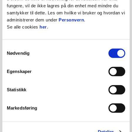
fungere, vil de ikke lagres på din enhet med mindre du
samtykker til dette. Les om hvilke vi bruker og hvordan vi
administrerer dem under
Personvern
.
KONTAKT OSS
Se alle cookies
her
.
E-mail:
post@toppfotball.no
Samtykkevalg
Adresse: Sognsveien 75F N-0855 Oslo Norway
Nødvendig
Egenskaper
Statistikk
Om Norsk Toppfotball (NTF)
Markedsføring
Interesseorganisasjon for klubbene i Eliteserien og
OBOS-ligaen
Detaljer