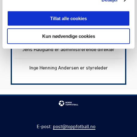
Stiftet i 1972 under navnet Serieforeningen av
1972
Tillat alle cookies
Skiftet i november 2001 navn til Norsk Toppfotball
Kun nødvendige cookies
Jens Haugland er administrerende direktør
Inge Henning Andersen er styreleder
E-post
:
post@toppfotball.no