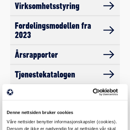
Virksomhetsstyring
Fordelingsmodellen fra
2023
Årsrapporter
Tjenestekatalogen
Kniksens hederspris
Styreledere i Norsk
Denne nettsiden bruker cookies
Toppfotball
Våre nettsider benytter informasjonskapsler (cookies).
Dersom de ikke er nødvendig for at nettsiden vår skal