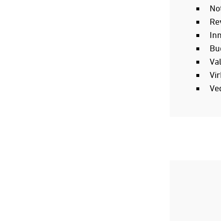
No
Re
In
Bu
V
Vi
Ve