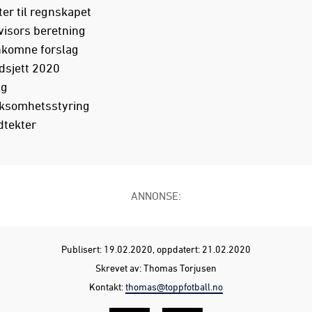
ter til regnskapet
visors beretning
nkomne forslag
dsjett 2020
alg
rksomhetsstyring
dtekter
ANNONSE:
Publisert: 19.02.2020
, oppdatert: 21.02.2020
Skrevet av: Thomas Torjusen
Kontakt:
thomas@toppfotball.no