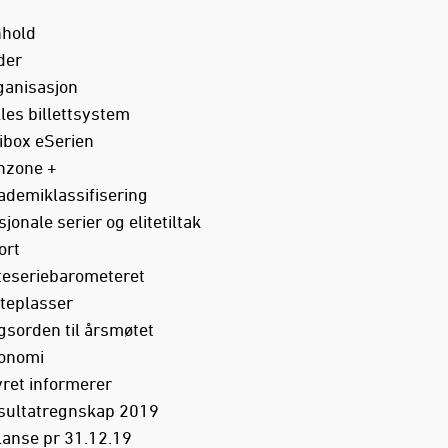
nhold
eder
ganisasjon
lles billettsystem
tibox eSerien
nzone +
ademiklassifisering
jonale serier og elitetiltak
port
iteseriebarometeret
teplasser
gsorden til årsmøtet
konomi
yret informerer
sultatregnskap 2019
lanse pr 31.12.19