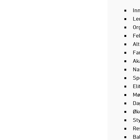
In
L
Or
Fe
Al
Fa
Ak
Nas
S
El
Mø
Da
Ø
St
Re
Ba