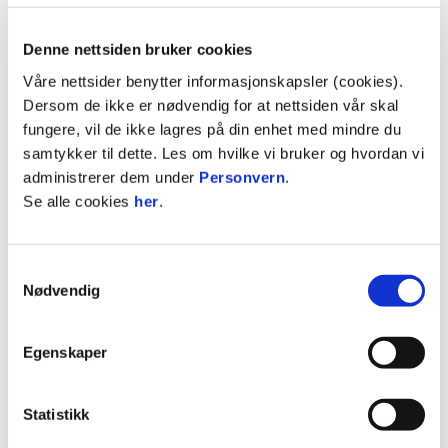
ØKTE INNTEKTER OG FORBEDRET ROBUSTHET I NORSKE
TOPPFOTBALLKLUBBER
Denne nettsiden bruker cookies
Våre nettsider benytter informasjonskapsler (cookies).
Dersom de ikke er nødvendig for at nettsiden vår skal
fungere, vil de ikke lagres på din enhet med mindre du
samtykker til dette. Les om hvilke vi bruker og hvordan vi
administrerer dem under
Personvern
.
Se alle cookies
her
.
30. april 2026
Samtykkevalg
Nødvendig
SYNSAM BLIR OFFISIELL PARTNER TIL ELITESERIEN
Egenskaper
Statistikk