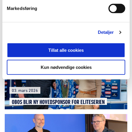
Markedsføring
20. april 2026
NORSK FOTBALL HAR SOLGT MEDIERETTIGHETENE FOR
2029-2034
Detaljer
Tillat alle cookies
Kun nødvendige cookies
03. mars 2026
OBOS BLIR NY HOVEDSPONSOR FOR ELITESERIEN