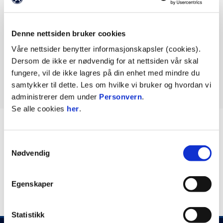
Resultater Altibox Winter
Denne nettsiden bruker cookies
Camp 2026
Våre nettsider benytter informasjonskapsler (cookies).
Dersom de ikke er nødvendig for at nettsiden vår skal
Kontaktpersoner
fungere, vil de ikke lagres på din enhet med mindre du
samtykker til dette. Les om hvilke vi bruker og hvordan vi
administrerer dem under
Personvern
.
Se alle cookies
her
.
BILDER
VISER: 1 AV 10
Samtykkevalg
Nødvendig
Egenskaper
Statistikk