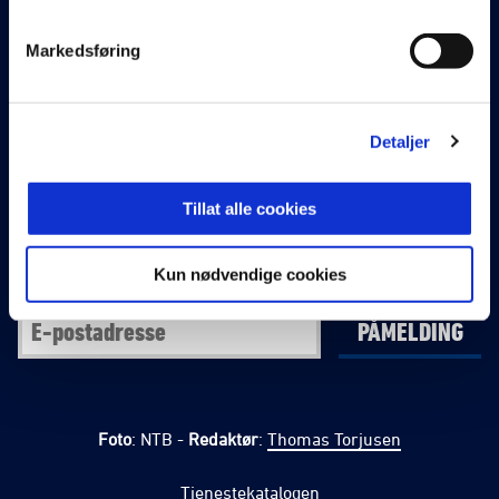
Markedsføring
E-post
:
post@toppfotball.no
Detaljer
Facebook
Twitter
Tillat alle cookies
Kun nødvendige cookies
Abonner på nyhetsbrev fra Norsk Toppfotball
PÅMELDING
Foto
: NTB -
Redaktør
:
Thomas Torjusen
Tjenestekatalogen