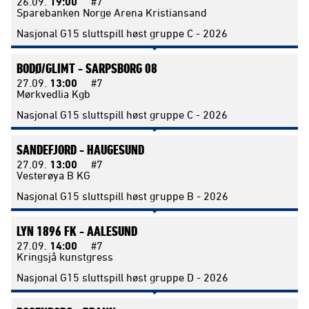
26.09.
19:00
#7
Sparebanken Norge Arena Kristiansand
Nasjonal G15 sluttspill høst gruppe C - 2026
BODØ/GLIMT -
SARPSBORG 08
27.09.
13:00
#7
Mørkvedlia Kgb
Nasjonal G15 sluttspill høst gruppe C - 2026
SANDEFJORD -
HAUGESUND
27.09.
13:00
#7
Vesterøya B KG
Nasjonal G15 sluttspill høst gruppe B - 2026
LYN 1896 FK -
AALESUND
27.09.
14:00
#7
Kringsjå kunstgress
Nasjonal G15 sluttspill høst gruppe D - 2026