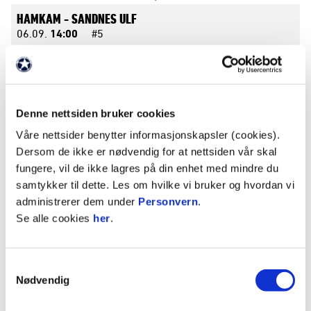
HAMKAM -
SANDNES ULF
06.09.
14:00
#5
Nasjonal G15 sluttspill høst gruppe D - 2026
SARPSBORG 08 -
BODØ/GLIMT
06.09.
14:00
#5
Denne nettsiden bruker cookies
Sarpsborg st KG
Våre nettsider benytter informasjonskapsler (cookies).
Nasjonal G15 sluttspill høst gruppe C - 2026
Dersom de ikke er nødvendig for at nettsiden vår skal
fungere, vil de ikke lagres på din enhet med mindre du
LILLESTRØM -
KFUM
samtykker til dette. Les om hvilke vi bruker og hvordan vi
12.09.
13:00
#3
LSK-hallen
administrerer dem under
Personvern
.
Nasjonal G15 sluttspill høst gruppe B - 2026
Se alle cookies
her
.
TROMSØ -
ÅSANE
Samtykkevalg
12.09.
13:30
#6
Romssa Arena
Nødvendig
Nasjonal G15 sluttspill høst gruppe C - 2026