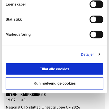
Egenskaper
SARPSBORG 08 -
START
12.09.
17:00
#3
Sarpsborg st KG
Statistikk
Nasjonal G15 sluttspill høst gruppe C - 2026
Markedsføring
BRANN -
STRØMSGODSET
16.09.
14:30
#2
Nymark kunstgress 05
Nasjonal G15 sluttspill høst gruppe A - 2026
Detaljer
SANDNES ULF -
KRISTIANSUND BK
Tillat alle cookies
18.09.
14:30
#6
Øster Hus Arena
Nasjonal G15 sluttspill høst gruppe D - 2026
Kun nødvendige cookies
BRYNE -
SARPSBORG 08
19.09.
#6
Nasjonal G15 sluttspill høst gruppe C - 2026