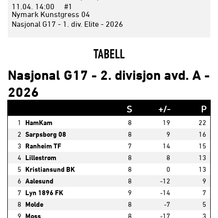
11.04.
14:00
#1
Nymark Kunstgress 04
Nasjonal G17 - 1. div. Elite - 2026
TABELL
Nasjonal G17 - 2. divisjon avd. A -
2026
S
+/-
P
1
HamKam
8
19
22
2
Sarpsborg 08
8
9
16
3
Ranheim TF
7
14
15
4
Lillestrøm
8
8
13
5
Kristiansund BK
8
0
13
6
Aalesund
8
-12
9
7
Lyn 1896 FK
9
-14
7
8
Molde
8
-7
5
9
Moss
8
-17
3