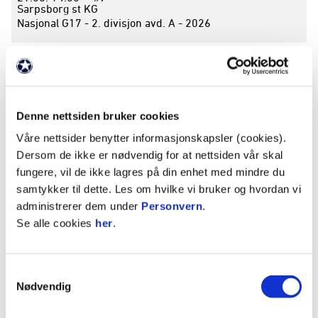
Sarpsborg st KG
Nasjonal G17 - 2. divisjon avd. A - 2026
MOSS -
KRISTIANSUND BK
(1-5)
21.06.
14:00
#9
Nøkkeland KG
Nasjonal G17 - 2. divisjon avd. A - 2026
Denne nettsiden bruker cookies
Våre nettsider benytter informasjonskapsler (cookies).
HAMKAM -
MOLDE
(2-1)
Dersom de ikke er nødvendig for at nettsiden vår skal
20.06.
17:30
#9
Briskeby
fungere, vil de ikke lagres på din enhet med mindre du
Nasjonal G17 - 2. divisjon avd. A - 2026
samtykker til dette. Les om hvilke vi bruker og hvordan vi
administrerer dem under
Personvern
.
MOLDE -
AALESUND
(3-4)
Se alle cookies
her
.
14.06.
14:00
#8
Aker stadion
Nasjonal G17 - 2. divisjon avd. A - 2026
Samtykkevalg
Nødvendig
KRISTIANSUND BK -
SARPSBORG 08
(2-5)