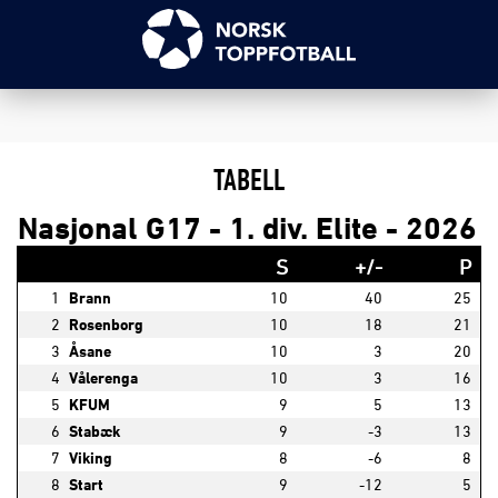
TABELL
Nasjonal G17 - 1. div. Elite - 2026
S
+/-
P
1
Brann
10
40
25
2
Rosenborg
10
18
21
3
Åsane
10
3
20
4
Vålerenga
10
3
16
5
KFUM
9
5
13
6
Stabæk
9
-3
13
7
Viking
8
-6
8
8
Start
9
-12
5