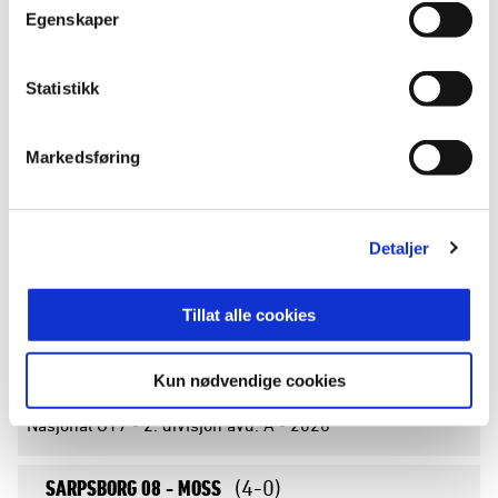
14.06.
13:00
#8
Egenskaper
Nordmøre stadion
Nasjonal G17 - 2. divisjon avd. A - 2026
Statistikk
LYN 1896 FK -
HAMKAM
(3-6)
13.06.
19:00
#8
Kringsjå kunstgress
Markedsføring
Nasjonal G17 - 2. divisjon avd. A - 2026
LILLESTRØM -
RANHEIM TF
(6-9)
Detaljer
13.06.
15:00
#8
Lillestrøm 3 kunstgress
Nasjonal G17 - 2. divisjon avd. A - 2026
Tillat alle cookies
HAMKAM -
LILLESTRØM
(5-0)
Kun nødvendige cookies
07.06.
18:30
#7
Briskeby
Nasjonal G17 - 2. divisjon avd. A - 2026
SARPSBORG 08 -
MOSS
(4-0)