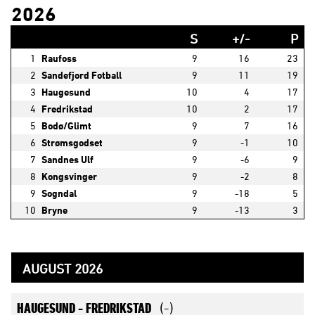
2026
S
+/-
P
1
Raufoss
9
16
23
2
Sandefjord Fotball
9
11
19
3
Haugesund
10
4
17
4
Fredrikstad
10
2
17
5
Bodø/Glimt
9
7
16
6
Strømsgodset
9
-1
10
7
Sandnes Ulf
9
-6
9
8
Kongsvinger
9
-2
8
9
Sogndal
9
-18
5
10
Bryne
9
-13
3
AUGUST 2026
HAUGESUND -
FREDRIKSTAD
(-)