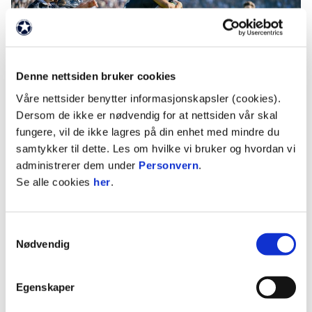
01. juni 2026
Denne nettsiden bruker cookies
Våre nettsider benytter informasjonskapsler (cookies).
ØKTE INNTEKTER OG FORBEDRET ROBUSTHET I NORSKE
Dersom de ikke er nødvendig for at nettsiden vår skal
TOPPFOTBALLKLUBBER
fungere, vil de ikke lagres på din enhet med mindre du
samtykker til dette. Les om hvilke vi bruker og hvordan vi
administrerer dem under
Personvern
.
Se alle cookies
her
.
Samtykkevalg
Nødvendig
30. april 2026
Egenskaper
SYNSAM BLIR OFFISIELL PARTNER TIL ELITESERIEN