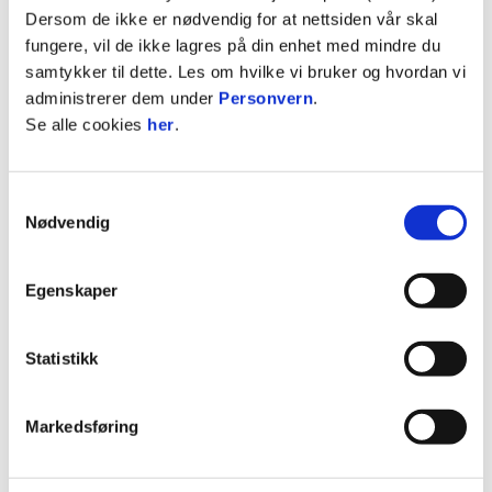
Dersom de ikke er nødvendig for at nettsiden vår skal
fungere, vil de ikke lagres på din enhet med mindre du
samtykker til dette. Les om hvilke vi bruker og hvordan vi
30. april 2026
administrerer dem under
Personvern
.
Se alle cookies
her
.
SYNSAM BLIR OFFISIELL PARTNER TIL ELITESERIEN
Samtykkevalg
Nødvendig
Egenskaper
20. april 2026
Statistikk
NORSK FOTBALL HAR SOLGT MEDIERETTIGHETENE FOR
2029-2034
Markedsføring